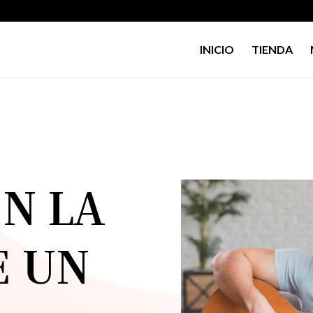
INICIO
TIENDA
N LA
E UN