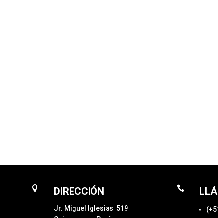


DIRECCIÓN
LL
Jr. Miguel Iglesias 519
(+5