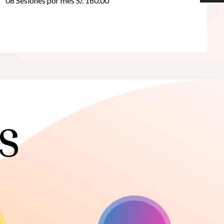
08 Sesiones por mes S/. 160.00
S