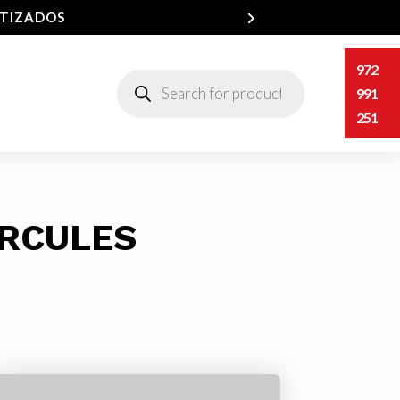
NTIZADOS
972
Búsqueda
de
991
productos
251
ERCULES