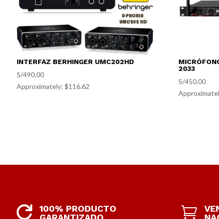
INTERFAZ BERHINGER UMC202HD
MICRÓFONO
2033
S/
490.00
S/
450.00
Approximately: $116.62
Approximatel
100% PRODUCTO
VE


GARANTIZADO
NA