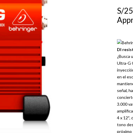
S/
25
Appr
DI resi
¿Busca u
Ultra-G 
inyecció
en el es
mantiene
señal, h
conciert
3.000 va
amplific
4 x 12″,
tono des
próximo 