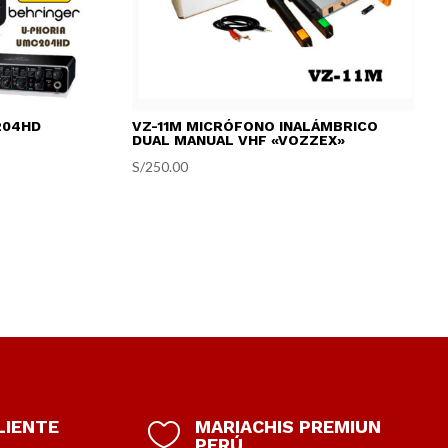
204HD
VZ-11M MICRÓFONO INALÁMBRICO
DUAL MANUAL VHF «VOZZEX»
S/
250.00
LIENTE
MARIACHIS PREMIUN

PERÚ