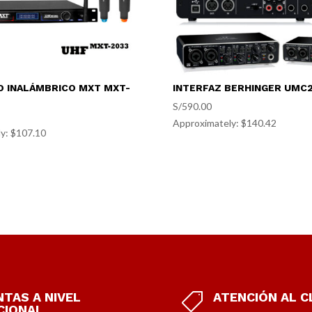
 INALÁMBRICO MXT MXT-
INTERFAZ BERHINGER UMC
S/
590.00
Approximately: $140.42
y: $107.10
NTAS A NIVEL
ATENCIÓN AL C

CIONAL