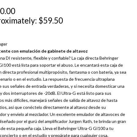
0.00
oximately: $59.50
stente con emulación de gabinete de altavoz
na DI resistente, flexible y confiable? La caja directa Behringer
GI100 está lista para soportar el abuso. Le encantará esta caja de
n directa profesional multipropósito, fantasma o con batería, ya sea
cenario o en el estudio. La respuesta de frecuencia ultraplana
 sus señales de entrada verdaderas, y si necesita domesticar una
ay dos interruptores de -20dB. El Ultra-G está listo para sus
os más difíciles, manejará señales de salida de altavoz de hasta
tios, así que conéctelo directamente al altavoz desde su
ador y envíelo al mezclador. Un excelente emulador de altavoces de
 diseñado por el gurú del amplificador Jurgen Rath, te brinda un gran
de esta pequeña caja. Lleva el Behringer Ultra-G GI100 a tu
concierto o en el estudio y prepárate para cualquier cosa.