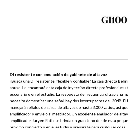
DI resistente con emulación de gabinete de altavoz
¿Busca una DI resistente, flexible y confiable? La caja directa Behr
abuso. Le encantará esta caja de inyección directa profesional mult
escenario o en el estudio. La respuesta de frecuencia ultraplana m
necesita domesticar una señal, hay dos interruptores de -20dB. El Ul
manejará señales de salida de altavoz de hasta 3.000 vatios, así q
amplificador y envíelo al mezclador. Un excelente emulador de altav
amplificador Jurgen Rath, te brinda un gran tono desde esta pequeñ
próximo concierto o en el estudio y prepárate para cualquier cosa.