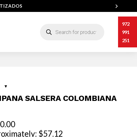
NTIZADOS
972
Búsqueda
de
991
productos
251
PANA SALSERA COLOMBIANA
0.00
oximately: $57.12