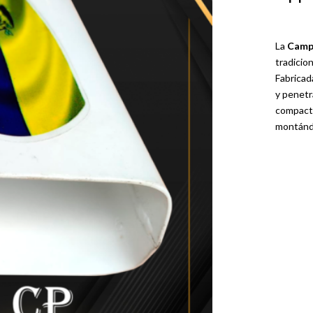
La
Camp
tradicio
Fabricad
y penetr
compacto
montánd