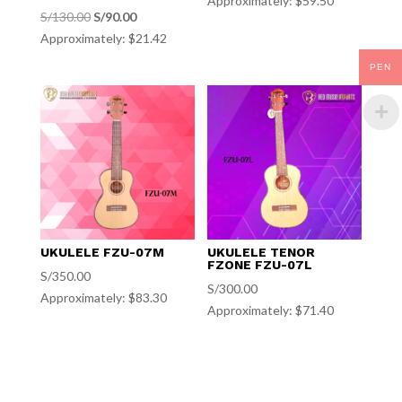
Approximately: $59.50
El
El
S/
130.00
S/
90.00
Approximately: $21.42
precio
precio
original
actual
PEN
era:
es:
S/130.00.
S/90.00.
UKULELE FZU-07M
UKULELE TENOR
FZONE FZU-07L
S/
350.00
S/
300.00
Approximately: $83.30
Approximately: $71.40