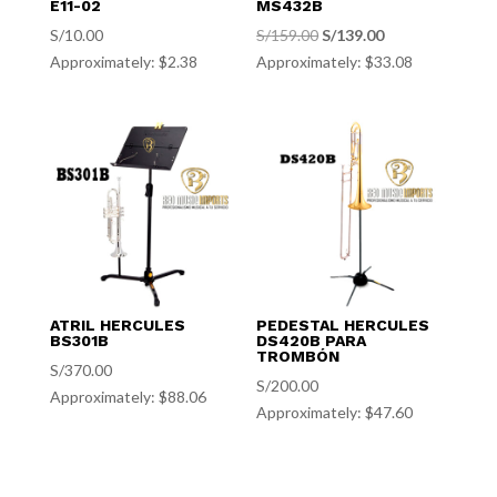
E11-02
MS432B
El
El
S/
10.00
S/
159.00
S/
139.00
Approximately: $2.38
Approximately: $33.08
precio
precio
original
actual
era:
es:
S/159.00.
S/139.00.
ATRIL HERCULES
PEDESTAL HERCULES
BS301B
DS420B PARA
TROMBÓN
S/
370.00
S/
200.00
Approximately: $88.06
Approximately: $47.60