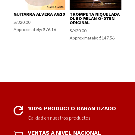
GUITARRA ALVERA AG20
TROMPETA NIQUELADA
OLSO MILAN O-075N
S/
320.00
ORIGINAL
Approximately: $76.16
S/
620.00
Approximately: $147.56
100% PRODUCTO GARANTIZADO

Calidad en nuestros productos
VENTAS A NIVEL NACIONAL
