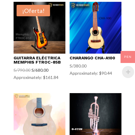
¡Oferta!
PEN
GUITARRA ELÉCTRICA
CHARANGO CHA-A100
MEMPHIS FTROC-85B
S/
380.00
El
El
S/
790.00
S/
680.00
Approximately: $90.44
Approximately: $161.84
precio
precio
original
actual
era:
es:
S/790.00.
S/680.00.