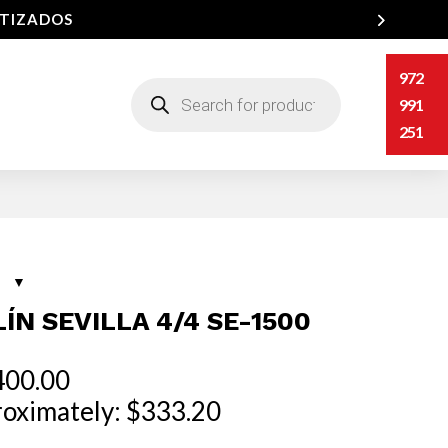
NTIZADOS
972
Búsqueda
de
991
productos
251
LÍN SEVILLA 4/4 SE-1500
400.00
oximately: $333.20