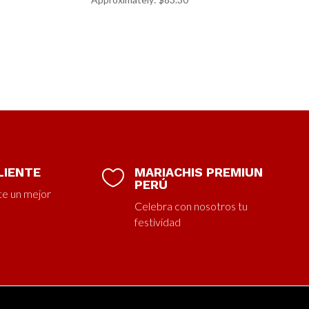
LIENTE
MARIACHIS PREMIUN

PERÚ
te un mejor
Celebra con nosotros tu
festividad