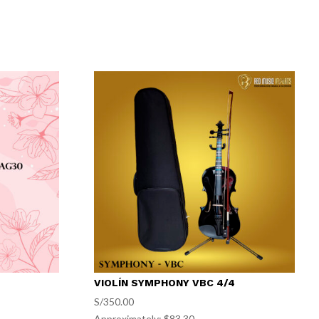
VIOLÍN SYMPHONY VBC 4/4
S/
350.00
Approximately: $83.30