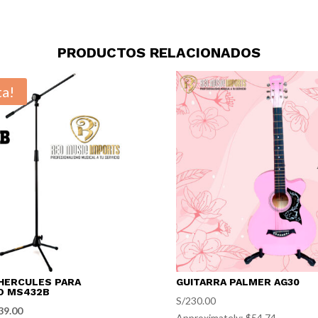
PRODUCTOS RELACIONADOS
ta!
HERCULES PARA
GUITARRA PALMER AG30
O MS432B
S/
230.00
El
39.00
Approximately: $54.74