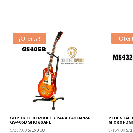
¡Oferta!
¡Ofer
SOPORTE HERCULES PARA GUITARRA
PEDESTAL 
GS405B SHOKSAFE
MICRÓFON
El
El
El
S/
259.00
S/
190.00
S/
159.00
S/
1