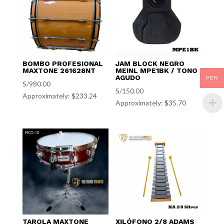
BOMBO PROFESIONAL
JAM BLOCK NEGRO
MAXTONE 261628NT
MEINL MPE1BK / TONO
AGUDO
PEN
S/
980.00
S/
150.00
Approximately: $233.24
Approximately: $35.70
TAROLA MAXTONE
XILÓFONO 2/8 ADAMS