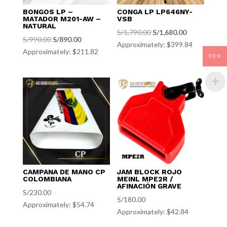
BONGOS LP –
CONGA LP LP646NY-
MATADOR M201-AW –
VSB
NATURAL
El
El
S/
1,790.00
S/
1,680.00
El
El
S/
990.00
S/
890.00
Approximately: $399.84
precio
precio
Approximately: $211.82
precio
precio
PEN
original
actual
original
actual
era:
es:
era:
es:
S/1,790.00.
S/1,680.00.
S/990.00.
S/890.00.
CAMPANA DE MANO CP
JAM BLOCK ROJO
COLOMBIANA
MEINL MPE2R /
AFINACIÓN GRAVE
S/
230.00
S/
180.00
Approximately: $54.74
Approximately: $42.84