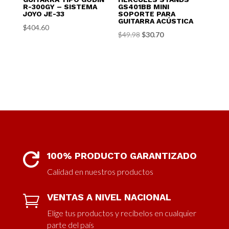
R-300GY – SISTEMA
GS401BB MINI
JOYO JE-33
SOPORTE PARA
GUITARRA ACÚSTICA
$
404.60
El
El
$
49.98
$
30.70
precio
precio
original
actual
era:
es:
$49.98.
$30.70.
100% PRODUCTO GARANTIZADO

Calidad en nuestros productos
VENTAS A NIVEL NACIONAL

Elige tus productos y recíbelos en cualquier
parte del país