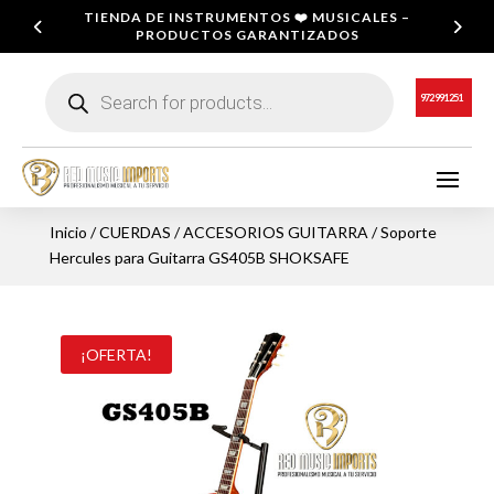
TIENDA DE INSTRUMENTOS ❤️ MUSICALES –
PRODUCTOS GARANTIZADOS
Búsqueda
de
972 991 251
productos
Inicio
/
CUERDAS
/
ACCESORIOS GUITARRA
/ Soporte
Hercules para Guitarra GS405B SHOKSAFE
¡OFERTA!