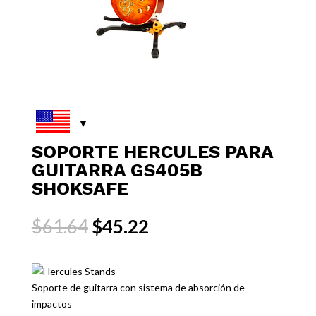
SOPORTE HERCULES PARA
GUITARRA GS405B
SHOKSAFE
El
El
$
61.64
$
45.22
precio
precio
original
actual
era:
es:
$61.64.
$45.22.
Soporte de guitarra con sistema de absorción de
impactos