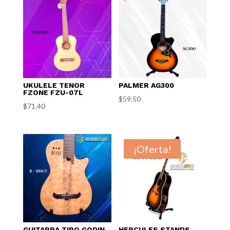
UKULELE TENOR
PALMER AG300
FZONE FZU-07L
$
59.50
$
71.40
¡Oferta!
GUITARRA TIPO GODIN
HERCULES STANDS