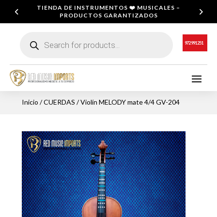
TIENDA DE INSTRUMENTOS ❤️ MUSICALES –
PRODUCTOS GARANTIZADOS
Búsqueda
de
972 991 251
productos
Inicio
/
CUERDAS
/ Violín MELODY mate 4/4 GV-204